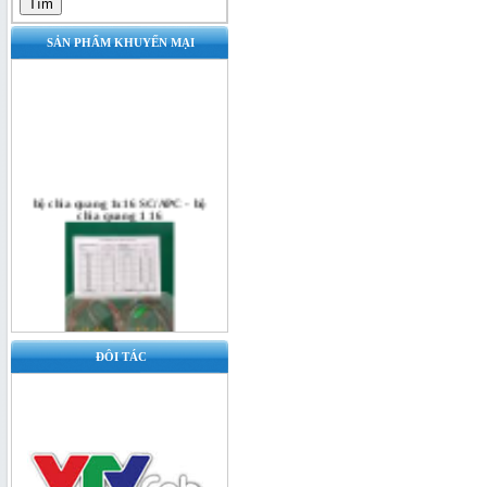
SẢN PHẨM KHUYẾN MẠI
bộ chia quang 1x16 SC/APC - bộ
chia quang 1 16
ĐÔI TÁC
Bộ chia quang 1x16 SC/UPC - bộ
chia quang 1x16