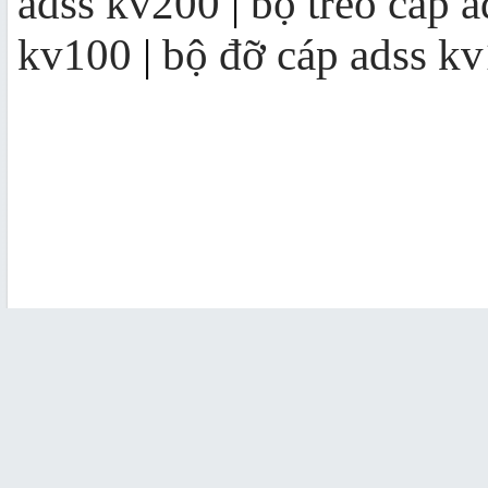
adss kv200
|
bộ treo cáp 
kv100
|
bộ đỡ cáp adss k