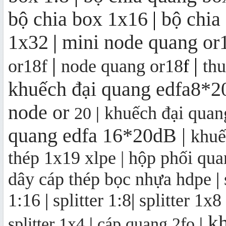
bộ chia box 1x16
|
bộ chia
1x32
|
mini node quang or
Bộ thu quang FTTH OR16 | mini
node OR16
|
|
or18f
node quang or18
f
th
khuếch đại quang edfa8*
node
or
khuếch đại qua
20
|
quang edfa 16*20dB
|
khuế
thép 1x19 xlpe |
hộp phối qua
dây cáp thép bọc nhựa hdpe
|
1:16
|
splitter 1:8
|
splitter 1x8
kh
splitter 1x4
|
cáp quang 2fo
|