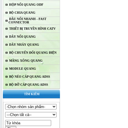
HỘP NỐI QUANG ODF
BỘ CHIA QUANG
ĐẦU NỐI NHANH - FAST
CONNECTOR
THIẾT BỊ TRUYỀN HÌNH CATV
DÂY NỐI QUANG
DÂY NHẢY QUANG
BỘ CHUYỂN ĐỔI QUANG ĐIỆN
MĂNG XÔNG QUANG
MODULE QUANG
BỘ NÉO CÁP QUANG ADSS
BỘ ĐỠ CÁP QUANG ADSS
TÌM KIẾM