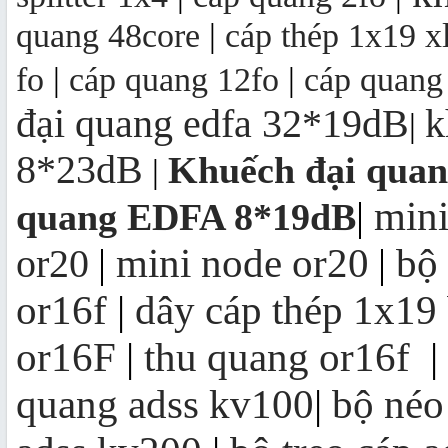
quang 48core
|
cáp thép 1x19 x
fo
|
cáp quang 12fo
|
cáp quang
đại quang edfa 32*19dB
k
|
8*23dB
Khuếch đại qua
|
mini
|
quang EDFA 8*19dB
mini node or20
bộ
or20
|
|
or16f
|
dây cáp thép 1x19
or16F
|
thu quang or16f
|
quang adss kv100
|
bộ néo