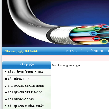
Thứ năm, Ngày 06/08/2026
TRANG CHỦ
GIỚI THIỆU
SẢN PHẨM
Bạn chưa có gì trong giỏ.
DÂY CÁP THÉP BỌC NHỰA
CÁP ĐỒNG TRỤC
CÁP QUANG SINGLE MODE
CÁP QUANG MULTI MODE
CÁP OPGW và ADSS
CÁP QUANG CHỐNG CHÁY