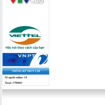
Bộ chia quang 1x4 SC/UPC - bộ chia
splitter
THỐNG KÊ TRUY CẬP
Bộ Chia Quang 1x4 Box - splitter
Số người online: 14
quang
Total: 1796665