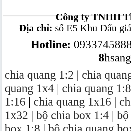
splitter modular 1x8
Công ty TNHH Th
Địa chỉ:
số E5 Khu Đấu gi
Bộ chuyển đổi quang - điện
Hotline:
0933745888
10/100/1000Mb
8
hsan
Converter quang 10/100M Ethernet
chia quang 1:2
|
chia quan
to Optic Fiber Single-Mode, 20KM
quang 1x4
|
chia quang 1:8
Bộ thu quang FTTH OR20 | mini
1:16
|
chia quang 1x16
|
ch
node OR20
1x32
|
bộ chia box 1:4
|
bộ
box 1:8
|
bộ chia quang bo
Khuếch đại quang EDFA 4/8/16/32
cổng