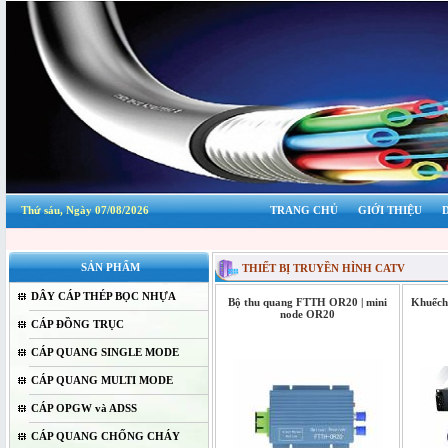
Thứ sáu, Ngày 07/08/2026
TRANG CHỦ
GIỚI THIỆU
SẢN PHẨM
THIẾT BỊ TRUYỀN HÌNH CATV
DÂY CÁP THÉP BỌC NHỰA
Bộ thu quang FTTH OR20 | mini
Khuếch
node OR20
CÁP ĐỒNG TRỤC
CÁP QUANG SINGLE MODE
CÁP QUANG MULTI MODE
CÁP OPGW và ADSS
CÁP QUANG CHỐNG CHÁY