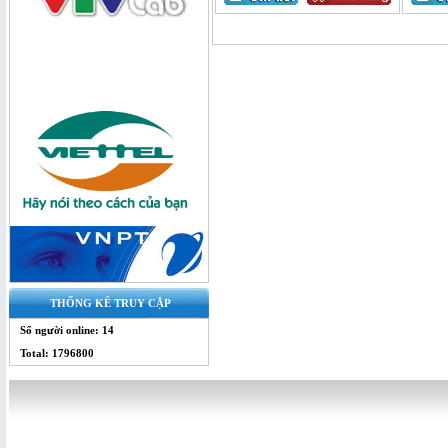
Bộ chia quang 1x4 SC/UPC - bộ chia
splitter
THỐNG KÊ TRUY CẬP
Số người online: 14
Bộ Chia Quang 1x4 Box - splitter
quang
Total: 1796800