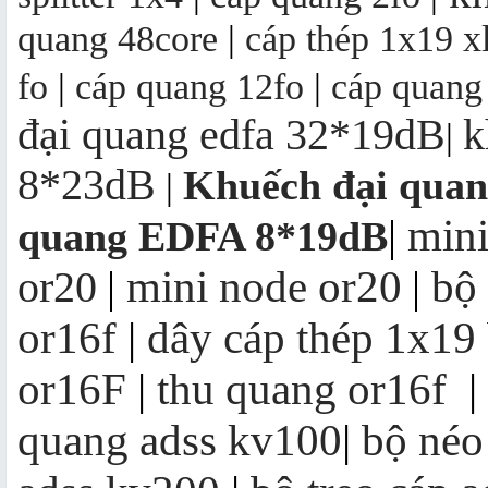
quang 48core
|
cáp thép 1x19 x
fo
|
cáp quang 12fo
|
cáp quang
đại quang edfa 32*19dB
k
|
8*23dB
Khuếch đại qua
|
mini
|
quang EDFA 8*19dB
mini node or20
bộ
or20
|
|
or16f
|
dây cáp thép 1x19
or16F
|
thu quang or16f
|
quang adss kv100
|
bộ néo