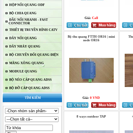
HỘP NỐI QUANG ODF
BỘ CHIA QUANG
Giá:
Call
ĐẦU NỐI NHANH - FAST
CONNECTOR
THIẾT BỊ TRUYỀN HÌNH CATV
Bộ thu quang FTTH OR16 | mini
Th
DÂY NỐI QUANG
node OR16
DÂY NHẢY QUANG
BỘ CHUYỂN ĐỔI QUANG ĐIỆN
MĂNG XÔNG QUANG
MODULE QUANG
BỘ NÉO CÁP QUANG ADSS
BỘ ĐỠ CÁP QUANG ADSS
TÌM KIẾM
Giá:
0 VND
8 ways outdoor TAP