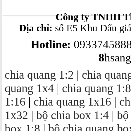
splitter modular 1x8
Công ty TNHH Th
Địa chỉ:
số E5 Khu Đấu gi
Bộ chuyển đổi quang - điện
Hotline:
0933745888
10/100/1000Mb
8
hsan
Converter quang 10/100M Ethernet
chia quang 1:2
|
chia quan
to Optic Fiber Single-Mode, 20KM
quang 1x4
|
chia quang 1:8
Bộ thu quang FTTH OR20 | mini
1:16
|
chia quang 1x16
|
ch
node OR20
1x32
|
bộ chia box 1:4
|
bộ
box 1:8
|
bộ chia quang bo
Khuếch đại quang EDFA 4/8/16/32
cổng