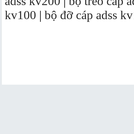
adss kv200
|
bộ treo cáp 
kv100
|
bộ đỡ cáp adss k