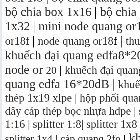
bộ chia box 1x16
|
bộ chia
1x32
|
mini node quang or
Bộ thu quang FTTH OR16 | mini
node OR16
|
|
or18f
node quang or18
f
th
khuếch đại quang edfa8*
node
or
khuếch đại qua
20
|
quang edfa 16*20dB
|
khuế
thép 1x19 xlpe |
hộp phối qua
dây cáp thép bọc nhựa hdpe
|
1:16
|
splitter 1:8
|
splitter 1x8
kh
splitter 1x4
|
cáp quang 2fo
|