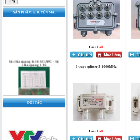
SẢN PHẨM KHUYẾN MẠI
Giá:
Call
bộ chia quang 1x16 SC/APC - bộ
chia quang 1 16
2 ways splitter 5-1000MHz
ĐÔI TÁC
Bộ chia quang 1x16 SC/UPC - bộ
chia quang 1x16
Giá:
Call