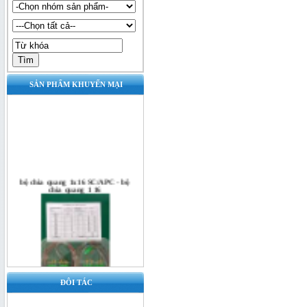
SẢN PHẨM KHUYẾN MẠI
bộ chia quang 1x16 SC/APC - bộ
chia quang 1 16
ĐÔI TÁC
Bộ chia quang 1x16 SC/UPC - bộ
chia quang 1x16