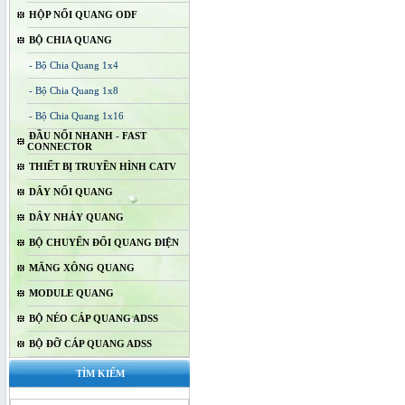
HỘP NỐI QUANG ODF
BỘ CHIA QUANG
- Bộ Chia Quang 1x4
- Bộ Chia Quang 1x8
- Bộ Chia Quang 1x16
ĐẦU NỐI NHANH - FAST
CONNECTOR
THIẾT BỊ TRUYỀN HÌNH CATV
DÂY NỐI QUANG
DÂY NHẢY QUANG
BỘ CHUYỂN ĐỔI QUANG ĐIỆN
MĂNG XÔNG QUANG
MODULE QUANG
BỘ NÉO CÁP QUANG ADSS
BỘ ĐỠ CÁP QUANG ADSS
TÌM KIẾM