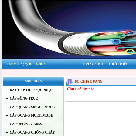
Thứ sáu, Ngày 07/08/2026
TRANG CHỦ
GIỚI THIỆU
SẢN PHẨM
BỘ CHIA QUANG
Chưa có tin nào
DÂY CÁP THÉP BỌC NHỰA
CÁP ĐỒNG TRỤC
CÁP QUANG SINGLE MODE
CÁP QUANG MULTI MODE
CÁP OPGW và ADSS
CÁP QUANG CHỐNG CHÁY