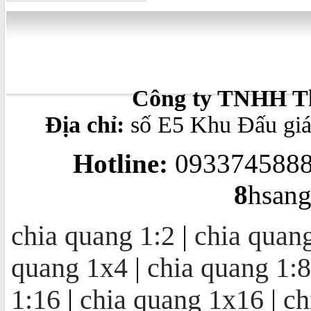
splitter modular 1x8
Công ty TNHH Th
Địa chỉ:
số E5 Khu Đấu gi
Bộ chuyển đổi quang - điện
10/100/1000Mb
Hotline:
0933745888
8
hsan
Converter quang 10/100M Ethernet
to Optic Fiber Single-Mode, 20KM
chia quang 1:2
|
chia quan
quang 1x4
|
chia quang 1:8
Bộ thu quang FTTH OR20 | mini
node OR20
1:16
|
chia quang 1x16
|
ch