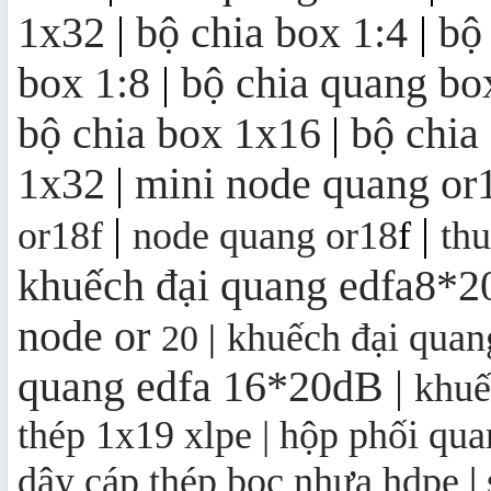
1x32
|
bộ chia box 1:4
|
bộ
Khuếch đại quang EDFA 4/8/16/32
box 1:8
|
bộ chia quang bo
cổng
bộ chia box 1x16
|
bộ chia
Bộ thu quang FTTH OR16 | mini
1x32
|
mini node quang or
node OR16
|
|
or18f
node quang or18
f
th
khuếch đại quang edfa8*
node
or
khuếch đại qua
20
|
quang edfa 16*20dB
|
khuế
thép 1x19 xlpe |
hộp phối qua
dây cáp thép bọc nhựa hdpe
|