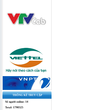
Bộ chia quang 1x4 SC/UPC - bộ chia
splitter
THỐNG KÊ TRUY CẬP
Bộ Chia Quang 1x4 Box - splitter
Số người online: 14
quang
Total: 1798325