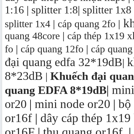
1:16
|
splitter 1:8
|
splitter 1x8
kh
splitter 1x4
|
cáp quang 2fo
|
quang 48core
|
cáp thép 1x19 x
fo
|
cáp quang 12fo
|
cáp quang
đại quang edfa 32*19dB
k
|
8*23dB
Khuếch đại qua
|
mini
|
quang EDFA 8*19dB
mini node or20
bộ
or20
|
|
or16f
|
dây cáp thép 1x19
or16F
|
thu quang or16f
|